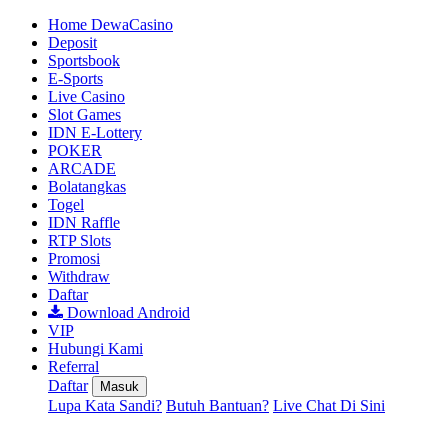
Home DewaCasino
Deposit
Sportsbook
E-Sports
Live Casino
Slot Games
IDN E-Lottery
POKER
ARCADE
Bolatangkas
Togel
IDN Raffle
RTP Slots
Promosi
Withdraw
Daftar
Download Android
VIP
Hubungi Kami
Referral
Daftar
Masuk
Lupa Kata Sandi?
Butuh Bantuan?
Live Chat Di Sini