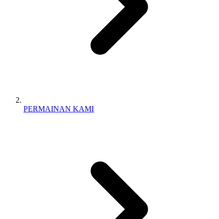
PERMAINAN KAMI