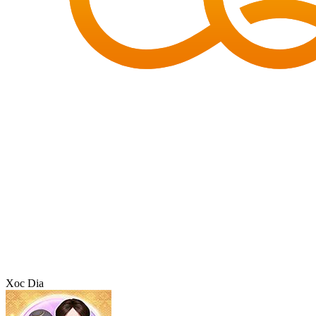
Xoc Dia