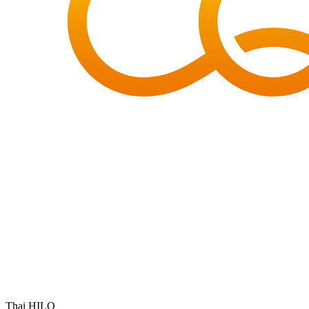
Thai HILO