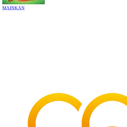
MAINKAN