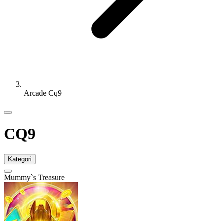
Arcade Cq9
CQ9
Kategori
Mummy`s Treasure