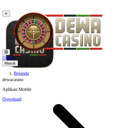
✕
Daftar
Masuk
Beranda
dewacasino
Aplikasi Mobile
Download