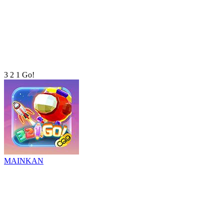
3 2 1 Go!
MAINKAN