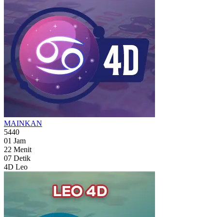
MAINKAN
5440
01
Jam
22
Menit
05
Detik
4D Leo