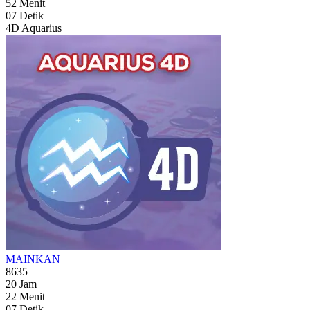
52
Menit
05
Detik
4D Aquarius
MAINKAN
8635
20
Jam
22
Menit
05
Detik