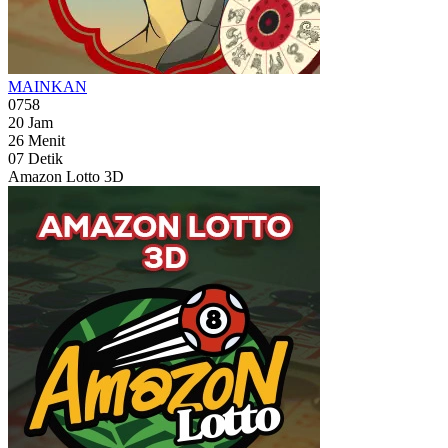
MAINKAN
0758
20
Jam
26
Menit
05
Detik
Amazon Lotto 3D