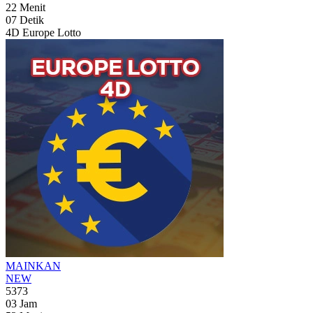
22
Menit
05
Detik
4D Europe Lotto
MAINKAN
NEW
5373
03
Jam