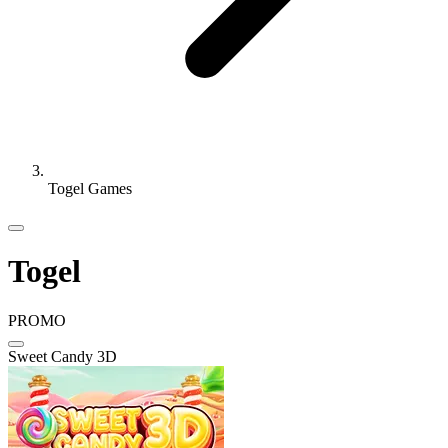
Togel Games
Togel
PROMO
Sweet Candy 3D