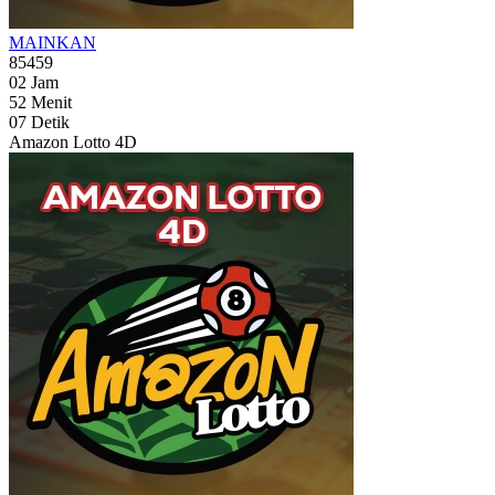
MAINKAN
85459
02
Jam
52
Menit
05
Detik
Amazon Lotto 4D