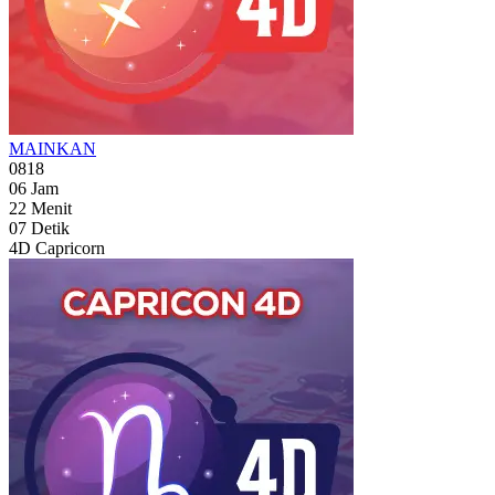
MAINKAN
0818
06
Jam
22
Menit
05
Detik
4D Capricorn