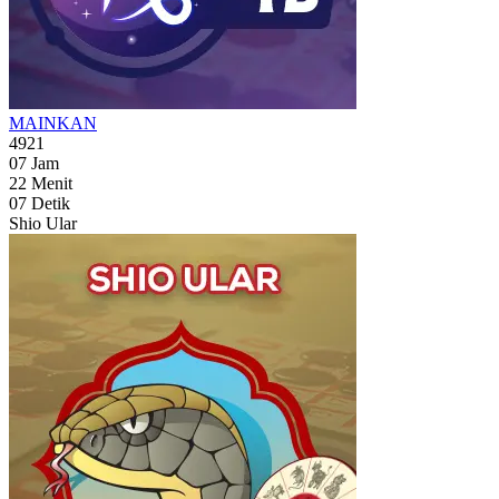
MAINKAN
4921
07
Jam
22
Menit
05
Detik
Shio Ular