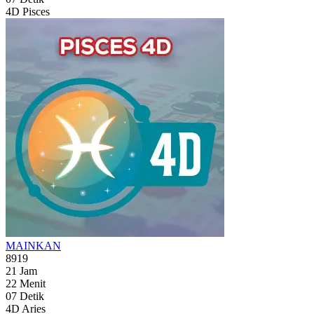
4D Pisces
MAINKAN
8919
21
Jam
22
Menit
05
Detik
4D Aries