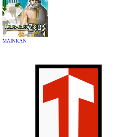
MAINKAN