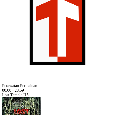
Perawatan Permainan
00.00 - 23.59
Lost Temple H5