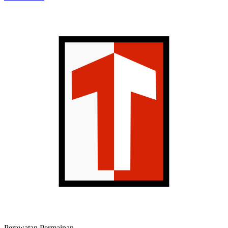
Perawatan Permainan