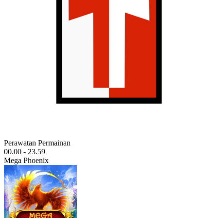
Perawatan Permainan
00.00 - 23.59
Mega Phoenix