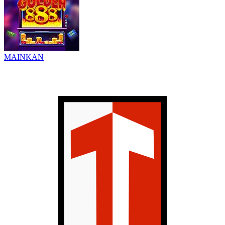
MAINKAN