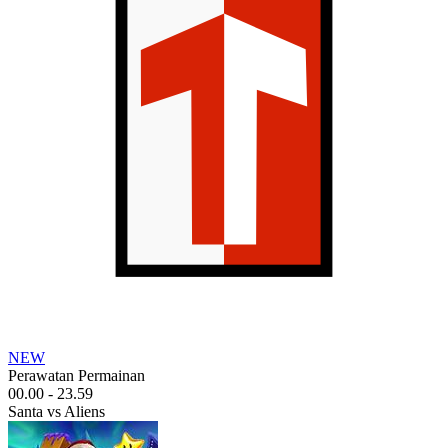
NEW
Perawatan Permainan
00.00 - 23.59
Santa vs Aliens